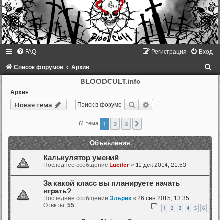
FAQ
Регистрация
Вход
П
Список форумов
Архив
о
BLOODCULT.info
и
Архив
Поиск
Расширенный поиск
Новая тема
с
к
1
2
3
След.
61 тема
Объявления
Калькулятор умений
Последнее сообщение
Lucifer
«
11 дек 2014, 21:53
За какой класс вы планируете начать
играть?
Последнее сообщение
Эльрик
«
26 сен 2015, 13:35
Ответы:
55
1
2
3
4
5
6