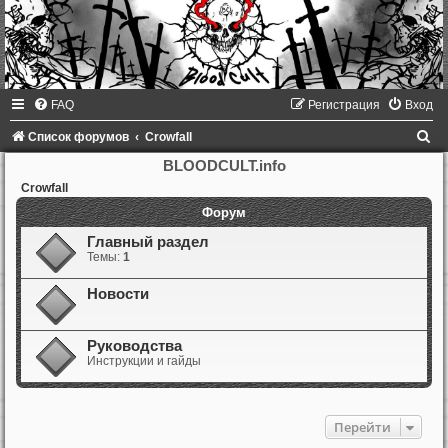
FAQ
Регистрация
Вход
П
Список форумов
Crowfall
о
BLOODCULT.info
и
Crowfall
Форум
с
к
Главный раздел
Темы:
1
Новости
Руководства
Инструкции и гайды
Перейти