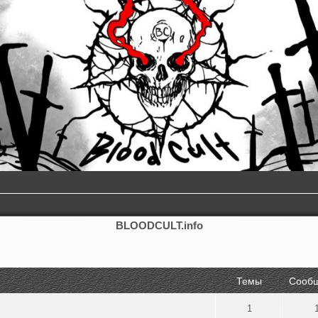
BLOODCULT.info
Темы
Сооб
1