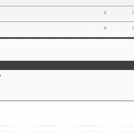
0
0
d