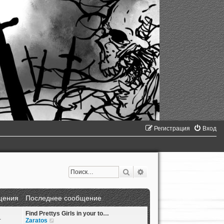
Регистрация
Вход
Поиск
Расширенный поиск
щения
Последнее сообщение
Find Prettys Girls in your to…
1
П
Zaratos