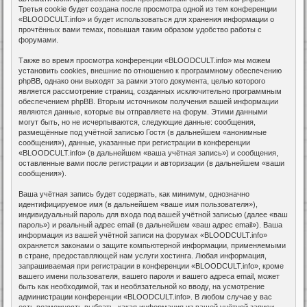
Третья cookie будет создана после просмотра одной из тем конференции
«BLOODCULT.info» и будет использоваться для хранения информации о
прочтённых вами темах, повышая таким образом удобство работы с
форумами.
Также во время просмотра конференции «BLOODCULT.info» мы можем
установить cookies, внешние по отношению к программному обеспечению
phpBB, однако они выходят за рамки этого документа, целью которого
является рассмотрение страниц, созданных исключительно программным
обеспечением phpBB. Вторым источником получения вашей информации
являются данные, которые вы отправляете на форум. Этими данными
могут быть, но не исчерпываются, следующие данные: сообщения,
размещённые под учётной записью Гостя (в дальнейшем «анонимные
сообщения»), данные, указанные при регистрации в конференции
«BLOODCULT.info» (в дальнейшем «ваша учётная запись») и сообщения,
оставленные вами после регистрации и авторизации (в дальнейшем «ваши
сообщения»).
Ваша учётная запись будет содержать, как минимум, однозначно
идентифицируемое имя (в дальнейшем «ваше имя пользователя»),
индивидуальный пароль для входа под вашей учётной записью (далее «ваш
пароль») и реальный адрес email (в дальнейшем «ваш адрес email»). Ваша
информация из вашей учётной записи на форумах «BLOODCULT.info»
охраняется законами о защите компьютерной информации, применяемыми
в стране, предоставляющей нам услуги хостинга. Любая информация,
запрашиваемая при регистрации в конференции «BLOODCULT.info», кроме
вашего имени пользователя, вашего пароля и вашего адреса email, может
быть как необходимой, так и необязательной ко вводу, на усмотрение
администрации конференции «BLOODCULT.info». В любом случае у вас