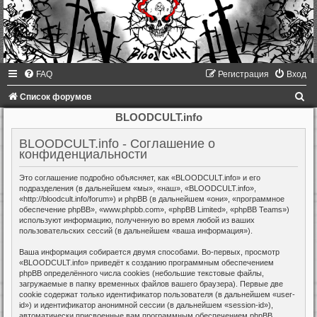
FAQ
Регистрация
Вход
П
Список форумов
о
BLOODCULT.info
и
BLOODCULT.info - Соглашение о
с
конфиденциальности
к
Это соглашение подробно объясняет, как «BLOODCULT.info» и его
подразделения (в дальнейшем «мы», «наш», «BLOODCULT.info»,
«http://bloodcult.info/forum») и phpBB (в дальнейшем «они», «программное
обеспечение phpBB», «www.phpbb.com», «phpBB Limited», «phpBB Teams»)
используют информацию, полученную во время любой из ваших
пользовательских сессий (в дальнейшем «ваша информация»).
Ваша информация собирается двумя способами. Во-первых, просмотр
«BLOODCULT.info» приведёт к созданию программным обеспечением
phpBB определённого числа cookies (небольшие текстовые файлы,
загружаемые в папку временных файлов вашего браузера). Первые две
cookie содержат только идентификатор пользователя (в дальнейшем «user-
id») и идентификатор анонимной сессии (в дальнейшем «session-id»),
автоматически присвоенные вам программным обеспечением phpBB.