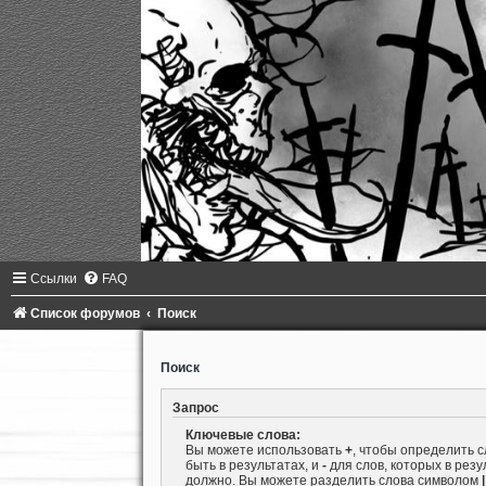
Ссылки
FAQ
Список форумов
Поиск
Поиск
Запрос
Ключевые слова:
Вы можете использовать
+
, чтобы определить 
быть в результатах, и
-
для слов, которых в резу
должно. Вы можете разделить слова символом
|