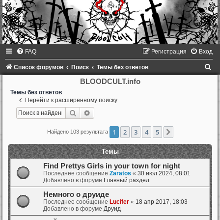
FAQ
Регистрация
Вход
П
Список форумов
Поиск
Темы без ответов
о
BLOODCULT.info
и
Темы без ответов
Перейти к расширенному поиску
с
Поиск
Расширенный поиск
к
1
2
3
4
5
След.
Найдено 103 результата
Темы
Find Prettys Girls in your town for night
Последнее сообщение
Zaratos
«
30 июл 2024, 08:01
Добавлено в форуме
Главный раздел
Немного о друиде
Последнее сообщение
Lucifer
«
18 апр 2017, 18:03
Добавлено в форуме
Друид