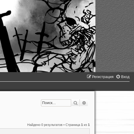
Регистрация
Вход
Поиск
Расширенный поиск
Найдено 0 результатов • Страница
1
из
1