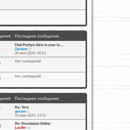
щения
Последнее сообщение
Find Prettys Girls in your to…
1
П
Zaratos
е
30 июл 2024, 08:01
р
е
Нет сообщений
0
й
т
и
Нет сообщений
к
0
п
о
с
л
е
щения
Последнее сообщение
д
н
Re: Tera
7
е
П
gexaw
м
е
10 июн 2024, 14:41
у
р
с
е
Re: Revelation Online
1
о
й
П
Lucifer